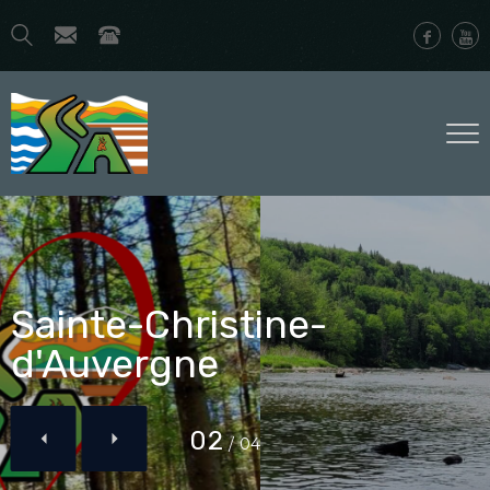
Sainte-Christine-
d'Auvergne
02
/
04